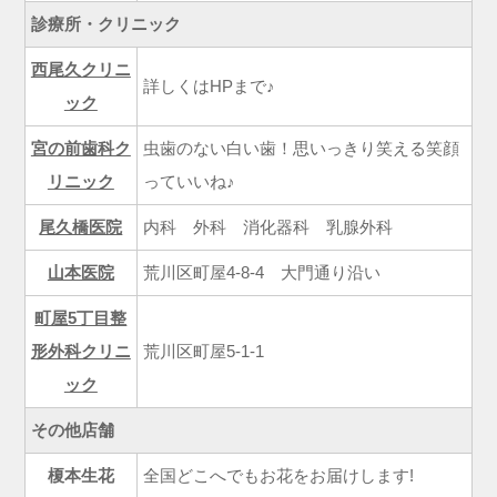
診療所・クリニック
西尾久クリニ
詳しくはHPまで♪
ック
宮の前歯科ク
虫歯のない白い歯！思いっきり笑える笑顔
リニック
っていいね♪
尾久橋医院
内科 外科 消化器科 乳腺外科
山本医院
荒川区町屋4-8-4 大門通り沿い
町屋5丁目整
形外科クリニ
荒川区町屋5-1-1
ック
その他店舗
榎本生花
全国どこへでもお花をお届けします!