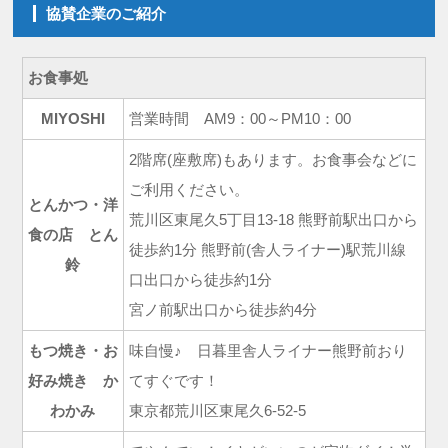
協賛企業のご紹介
お食事処
MIYOSHI
営業時間 AM9：00～PM10：00
2階席(座敷席)もあります。お食事会などに
ご利用ください。
とんかつ・洋
荒川区東尾久5丁目13-18 熊野前駅出口から
食の店 とん
徒歩約1分 熊野前(舎人ライナー)駅荒川線
鈴
口出口から徒歩約1分
宮ノ前駅出口から徒歩約4分
もつ焼き・お
味自慢♪ 日暮里舎人ライナー熊野前おり
好み焼き か
てすぐです！
わかみ
東京都荒川区東尾久6-52-5