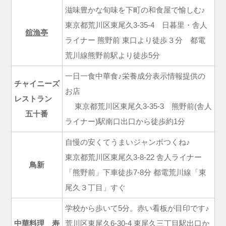
滋味豊かな旬味を下町の和食屋で愉しむ♪
東京都荒川区東尾久3-35-4 日暮里・舎人
舘漁亭
ライナー 熊野前 東口より徒歩３分 都電
荒川線熊野前駅より徒歩5分
一日一食中華食♪栄養成分表示情報提供の
チャイニーズ
お店
レストラン
東京都荒川区東尾久3-35-3 熊野前(舎人
五十番
ライナー)駅南口出口から徒歩約1分
自慢の安くてうまいジャンボつくね♪
東京都荒川区東尾久3-8-22 舎人ライナー
鳥新
「熊野前」下車徒歩7-8分 都電荒川線「東
尾久３丁目」すぐ
学校から歩いて5分。赤い看板が目印です♪
中華料理 寿
荒川区東尾久6-30-4 東尾久三丁目駅出口か