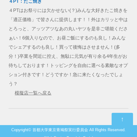
４PT：たこ焼き
４PTはお祭りには欠かせない(？)みんな大好きたこ焼きを
「適正価格」で皆さんに提供します！！外はカリッと中は
とろっと、アッツアツなあの丸いヤツを是非ご堪能くださ
ぁい！6個入りなので、お昼ご飯にするのも良し！みんな
でシェアするのも良し！買って後悔はさせません！(多
分！)卒業を間近に控え、無駄に元気が有り余る4年生がお
待ちしております！トッピングを自由に選べる素敵なオプ
ション付きです！どうですか！急に来たくなったでしょ
う？
模擬店一覧へ戻る
↑
Copyright©
首都大学東京青鳩祭実行委員会
All Rights Reserved.